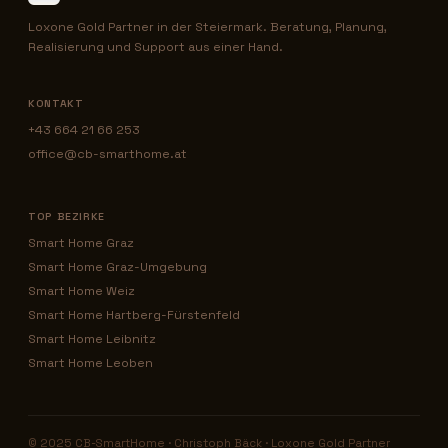
Loxone Gold Partner in der Steiermark. Beratung, Planung,
Realisierung und Support aus einer Hand.
KONTAKT
+43 664 21 66 253
office@cb-smarthome.at
TOP BEZIRKE
Smart Home Graz
Smart Home Graz-Umgebung
Smart Home Weiz
Smart Home Hartberg-Fürstenfeld
Smart Home Leibnitz
Smart Home Leoben
© 2025 CB-SmartHome · Christoph Bäck · Loxone Gold Partner