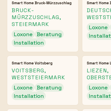
Smart Home Bruck-Mürzzuschlag
Smart Home 
BRUCK-
DEUTSC
MÜRZZUSCHLAG,
WESTST
STEIERMARK
Loxone
Loxone
Beratung
Installa
Installation
Smart Home Voitsberg
Smart Home 
VOITSBERG,
LIEZEN,
WESTSTEIERMARK
OBERST
Loxone
Beratung
Loxone
Installation
Installa