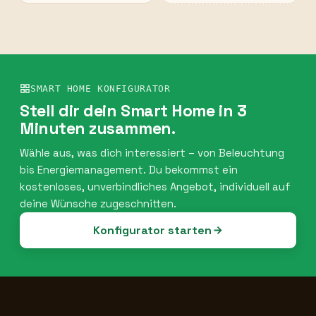
SMART HOME KONFIGURATOR
Stell dir dein Smart Home in 3
Minuten zusammen.
Wähle aus, was dich interessiert – von Beleuchtung
bis Energiemanagement. Du bekommst ein
kostenloses, unverbindliches Angebot, individuell auf
deine Wünsche zugeschnitten.
Konfigurator starten