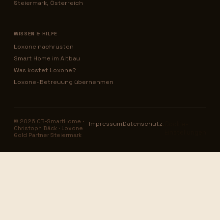
Steiermark, Österreich
WISSEN & HILFE
Loxone nachrüsten
Smart Home im Altbau
Was kostet Loxone?
Loxone-Betreuung übernehmen
© 2026 CB-SmartHome ·
Impressum
Datenschutz
·
Cookie-
Christoph Bäck · Loxone
Einstellungen
Gold Partner Steiermark